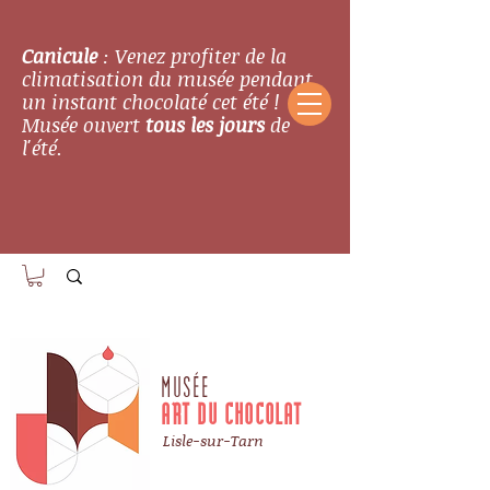
Canicule
: Venez profiter de la
climatisation du musée pendant
un instant chocolaté cet été !
Musée ouvert
tous les jours
de
l'été.
MUSÉE
ART DU CHOCOLAT
Lisle-sur-Tarn