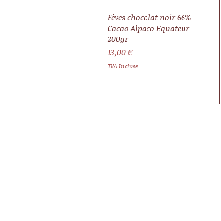
Fèves chocolat noir 66%
Cacao Alpaco Equateur -
200gr
Prix
13,00 €
TVA Incluse
Informations
Politique de confidentialité
Mentions légales
CGV