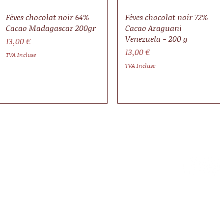
Fèves chocolat noir 64%
Fèves chocolat noir 72%
Cacao Madagascar 200gr
Cacao Araguani
Venezuela - 200 g
Prix
13,00 €
Prix
13,00 €
TVA Incluse
TVA Incluse
Contactez-nous
Suivez-n
musee@chocolat-tarn.fr
05 63 33 69 79