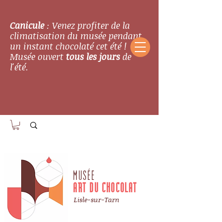
Canicule
: Venez profiter de la
climatisation du musée pendant
un instant chocolaté cet été !
Musée ouvert
tous les jours
de
l'été.
MUSÉE
ART DU CHOCOLAT
Lisle-sur-Tarn