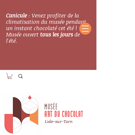
Canicule
: Venez profiter de la
climatisation du musée pendant
un instant chocolaté cet été !
Musée ouvert
tous les jours
de
l'été.
MUSÉE
ART DU CHOCOLAT
Lisle-sur-Tarn