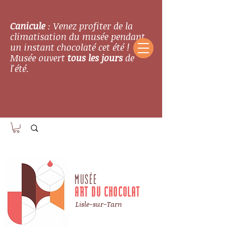
Canicule
: Venez profiter de la
climatisation du musée pendant
un instant chocolaté cet été !
Musée ouvert
tous les jours
de
l'été.
MUSÉE
ART DU CHOCOLAT
Lisle-sur-Tarn