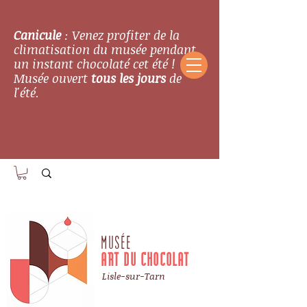
Canicule
: Venez profiter de la
climatisation du musée pendant
un instant chocolaté cet été !
Musée ouvert
tous les jours
de
l'été.
MUSÉE
ART DU CHOCOLAT
Lisle-sur-Tarn