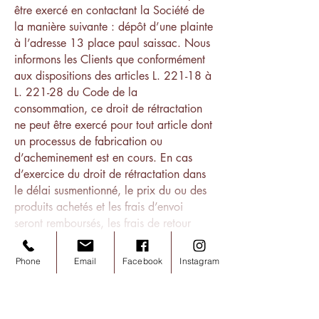
être exercé en contactant la Société de
la manière suivante : dépôt d’une plainte
à l’adresse 13 place paul saissac. Nous
informons les Clients que conformément
aux dispositions des articles L. 221-18 à
L. 221-28 du Code de la
consommation, ce droit de rétractation
ne peut être exercé pour tout article dont
un processus de fabrication ou
d’acheminement est en cours. En cas
d’exercice du droit de rétractation dans
le délai susmentionné, le prix du ou des
produits achetés et les frais d’envoi
seront remboursés, les frais de retour
restant à la charge du Client. Les retours
des produits sont à effectuer dans leur
Phone
Email
Facebook
Instagram
état d’origine et complets (emballage,
accessoires, notice…) ; ils doivent si
possible être accompagnés d’une copie