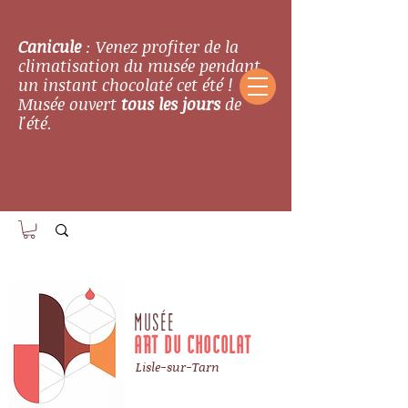
Canicule
: Venez profiter de la
climatisation du musée pendant
un instant chocolaté cet été !
Musée ouvert
tous les jours
de
l'été.
MUSÉE
ART DU CHOCOLAT
Lisle-sur-Tarn