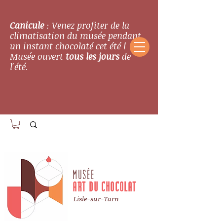
Canicule
: Venez profiter de la
climatisation du musée pendant
un instant chocolaté cet été !
Musée ouvert
tous les jours
de
l'été.
MUSÉE
ART DU CHOCOLAT
Lisle-sur-Tarn