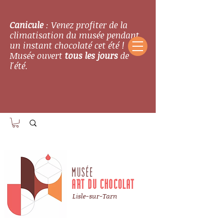
Canicule
: Venez profiter de la
climatisation du musée pendant
un instant chocolaté cet été !
Musée ouvert
tous les jours
de
l'été.
MUSÉE
ART DU CHOCOLAT
Lisle-sur-Tarn