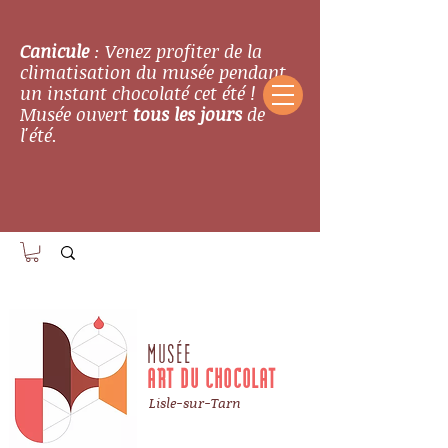
Canicule
: Venez profiter de la
climatisation du musée pendant
un instant chocolaté cet été !
Musée ouvert
tous les jours
de
l'été.
MUSÉE
ART DU CHOCOLAT
Lisle-sur-Tarn