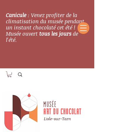
Canicule
: Venez profiter de la
climatisation du musée pendant
un instant chocolaté cet été !
Musée ouvert
tous les jours
de
l'été.
MUSÉE
ART DU CHOCOLAT
Lisle-sur-Tarn