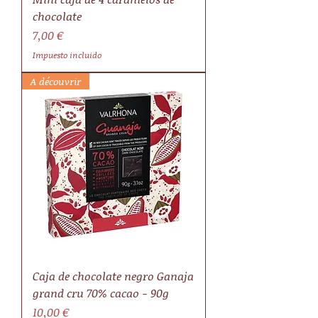
chocolate
Precio
7,00 €
Impuesto incluido
A découvrir
Caja de chocolate negro Ganaja
grand cru 70% cacao - 90g
Precio
10,00 €