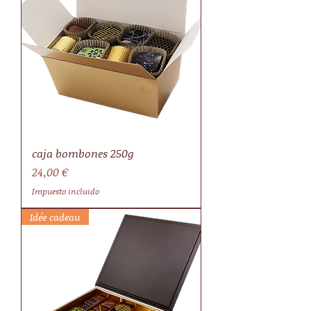
caja bombones 250g
Precio
24,00 €
Impuesto incluido
Idée cadeau