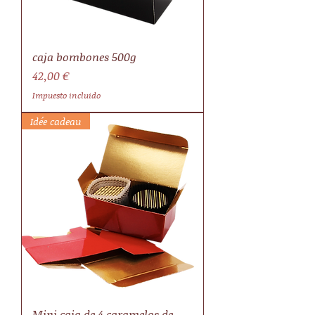
caja bombones 500g
Precio
42,00 €
Impuesto incluido
Idée cadeau
Mini caja de 4 caramelos de