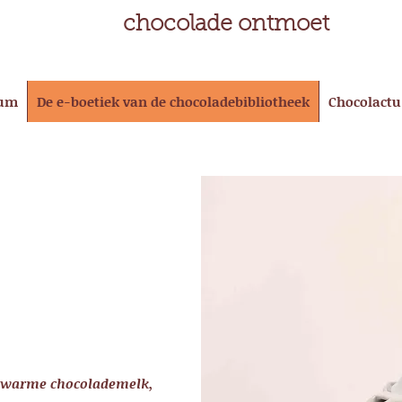
chocolade ontmoet
eum
De e-boetiek van de chocoladebibliotheek
Chocolactu
e warme chocolademelk,