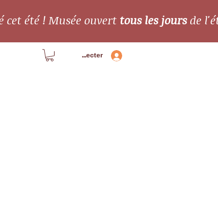
é cet été ! Musée ouvert
tous les jours
de l'é
Se connecter