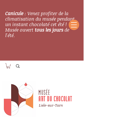
Canicule
: Venez profiter de la
climatisation du musée pendant
un instant chocolaté cet été !
Musée ouvert
tous les jours
de
l'été.
MUSÉE
ART DU CHOCOLAT
Lisle-sur-Tarn