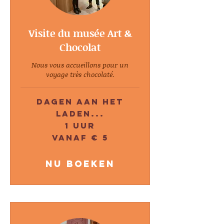
Visite du musée Art &
Chocolat
Nous vous accueillons pour un
voyage très chocolaté.
Dagen aan het
laden...
1 uur
Vanaf
Vanaf € 5
5
euro
Nu boeken