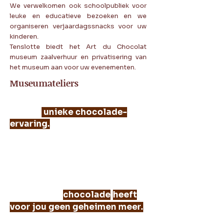
We verwelkomen ook schoolpubliek voor
leuke en educatieve bezoeken en we
organiseren verjaardagssnacks voor uw
kinderen.
Tenslotte biedt het Art du Chocolat
museum zaalverhuur en privatisering van
het museum aan voor uw evenementen.
Museumateliers
Bereid je voor op het ervaren
van een
unieke chocolade-
ervaring.
Onze workshops,
proeverijen en andere
evenementen onthullen u alle
geheimen van onze
chocolatiers.
Van de productie tot de perfecte
chocolade
heeft
combinaties:
voor jou geen geheimen meer.