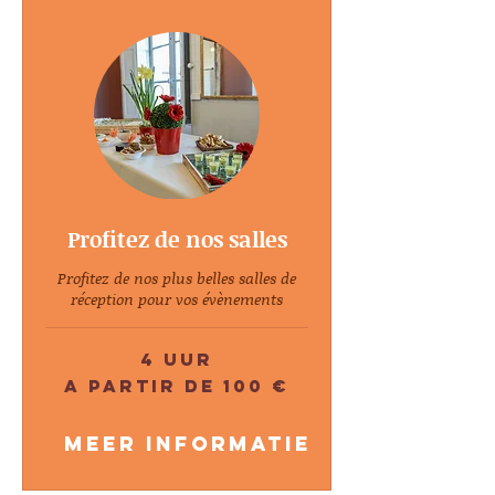
Profitez de nos salles
Profitez de nos plus belles salles de
réception pour vos évènements
4 uur
A
A partir de 100 €
partir
de
100
€
Meer informatie