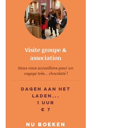
Visite groupe &
association
Nous vous accueillons pour un
voyage très... chocolaté !
Dagen aan het
laden...
1 uur
7
€ 7
euro
Nu boeken