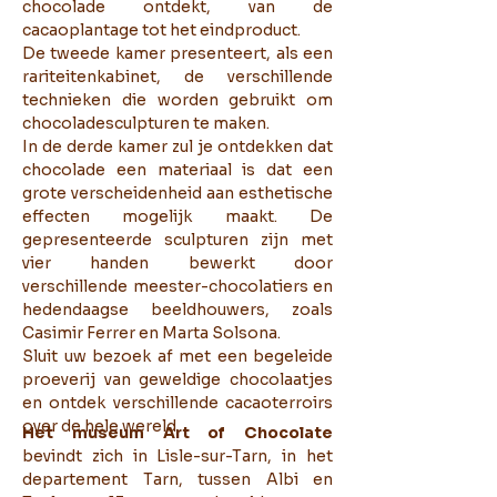
chocolade ontdekt, van de
cacaoplantage tot het eindproduct.
De tweede kamer presenteert, als een
rariteitenkabinet, de verschillende
technieken die worden gebruikt om
chocoladesculpturen te maken.
In de derde kamer zul je ontdekken dat
chocolade een materiaal is dat een
grote verscheidenheid aan esthetische
effecten mogelijk maakt. De
gepresenteerde sculpturen zijn met
vier handen bewerkt door
verschillende meester-chocolatiers en
hedendaagse beeldhouwers, zoals
Casimir Ferrer en Marta Solsona.
Sluit uw bezoek af met een begeleide
proeverij van geweldige chocolaatjes
en ontdek verschillende cacaoterroirs
over de hele wereld.
Het museum Art of Chocolate
bevindt zich in Lisle-sur-Tarn, in het
departement Tarn, tussen Albi en