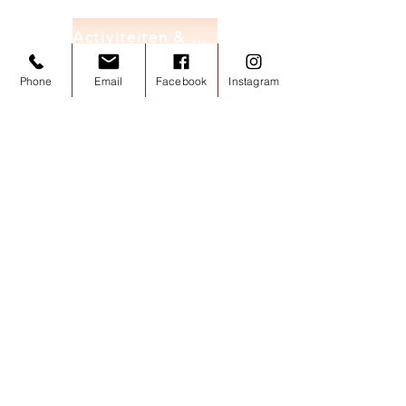
Activiteiten & Workshops
Phone
Email
Facebook
Instagram
De Museumwinkel
Sinds de opening biedt
het Art of
Chocolate Museum
zijn klanten
een uitgelezen assortiment
chocoladeproducten aan. Alles wat
wij verkopen is gemaakt van
hoogwaardige ingrediënten.
Ontdek hieronder onze bestsellers
of kom ons bezoeken voor een
culturele en gastronomische
chocolade-ervaring.
Naast de collecties heeft het
Kunst- en Chocolademuseum een
boetiekchocoladebibliotheek
op
de begane grond, die
gratis
toegankelijk is.
Gastronomische