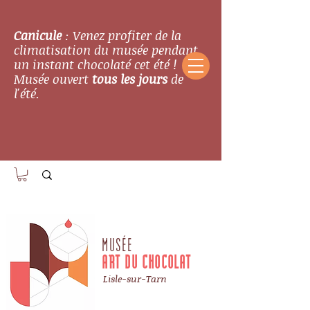
Canicule
: Venez profiter de la
climatisation du musée pendant
un instant chocolaté cet été !
Musée ouvert
tous les jours
de
l'été.
MUSÉE
ART DU CHOCOLAT
Lisle-sur-Tarn