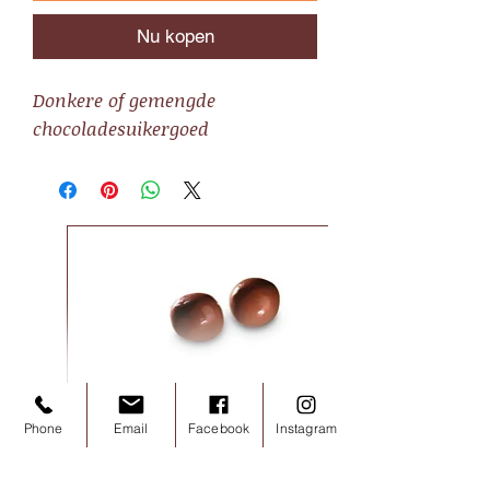
Nu kopen
Donkere of gemengde
chocoladesuikergoed
Noisettes chocolat lait 100g
Phone
Email
Facebook
Instagram
Prijs
€ 7,20