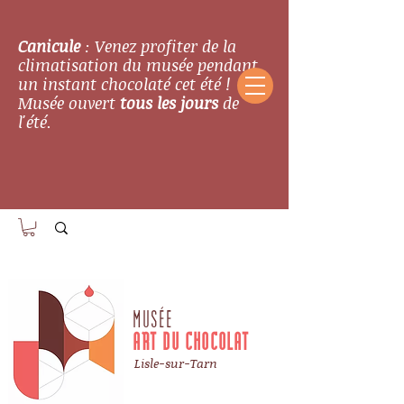
Canicule
: Venez profiter de la
climatisation du musée pendant
un instant chocolaté cet été !
Musée ouvert
tous les jours
de
l'été.
MUSÉE
ART DU CHOCOLAT
Lisle-sur-Tarn