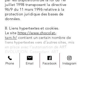
juillet 1998 transposant la directive
96/9 du 11 mars 1996 relative à la
protection juridique des bases de
données.
8. Liens hypertextes et cookies.
Le site
https://www.chocolat-
tarn.fr/
contient un certain nombre de
liens hypertextes vers d’autres sites, mis
en place avec l’autorisation de ART
EVOLUTION. Cependant, ART
EVOLUTION n’a pas la possibilité de
vérifier le contenu des sites ainsi visités,
Phone
Email
Facebook
Instagram
et n’assumera en conséquence aucune
responsabilité de ce fait.
La navigation sur le
site
https://www.chocolat-tarn.fr/
est
susceptible de provoquer l’installation
de cookie(s) sur l’ordinateur de
l’utilisateur. Un cookie est un fichier de
petite taille, qui ne permet pas
l’identification de l’utilisateur, mais qui