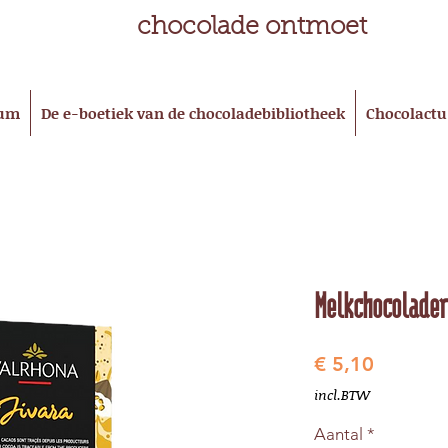
chocolade ontmoet
eum
De e-boetiek van de chocoladebibliotheek
Chocolactu
Melkchocolader
Prijs
€ 5,10
incl.BTW
Aantal
*