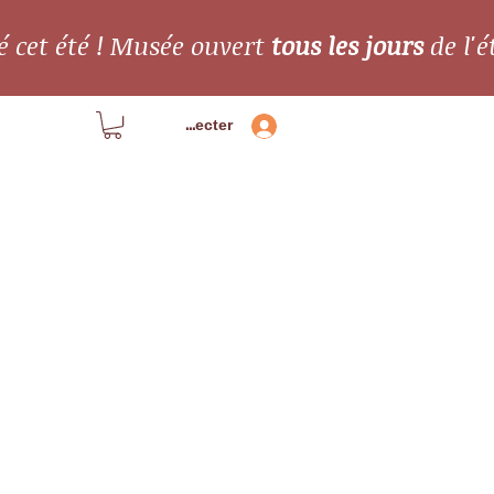
é cet été ! Musée ouvert
tous les jours
de l'é
Se connecter