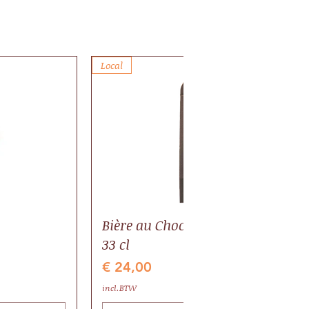
Local
Bière au Chocolat BIO, pack 6 bout
33 cl
Prijs
€ 24,00
incl.BTW