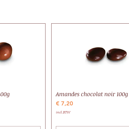
100g
Amandes chocolat noir 100g
Prijs
€ 7,20
incl.BTW