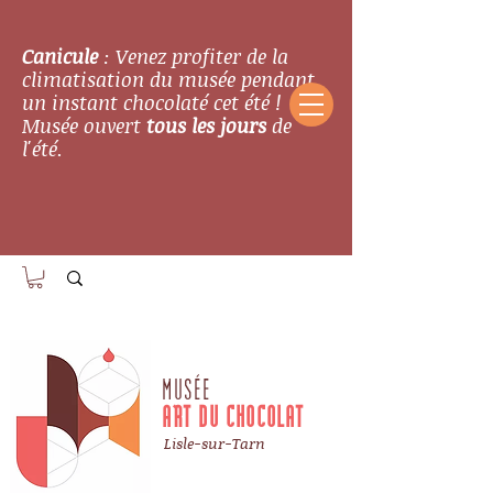
Canicule
: Venez profiter de la
climatisation du musée pendant
un instant chocolaté cet été !
Musée ouvert
tous les jours
de
l'été.
MUSÉE
ART DU CHOCOLAT
Lisle-sur-Tarn