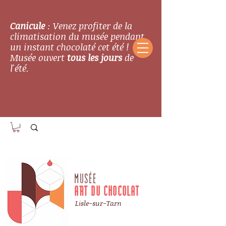
Canicule
: Venez profiter de la
climatisation du musée pendant
un instant chocolaté cet été !
Musée ouvert
tous les jours
de
l'été.
MUSÉE
ART DU CHOCOLAT
Lisle-sur-Tarn