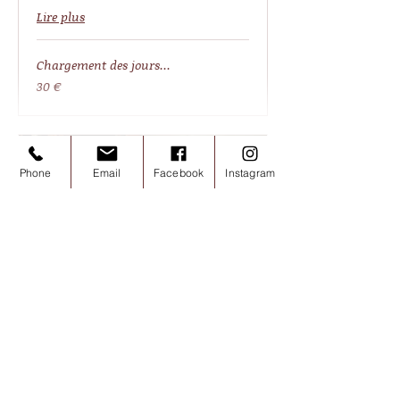
Lire plus
Chargement des jours...
30
30 €
euros
Phone
Email
Facebook
Instagram
Atelier chocolat adulte &
famille
Participez à un atelier et apprenez à