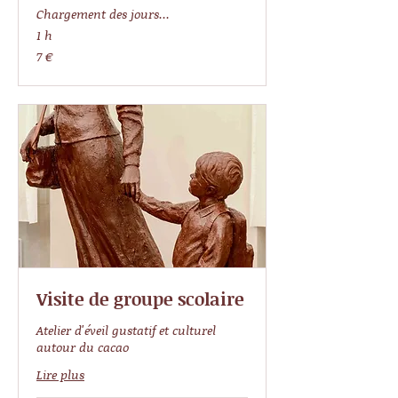
Chargement des jours...
1 h
7
7 €
euros
Visite de groupe scolaire
Atelier d'éveil gustatif et culturel
autour du cacao
Lire plus