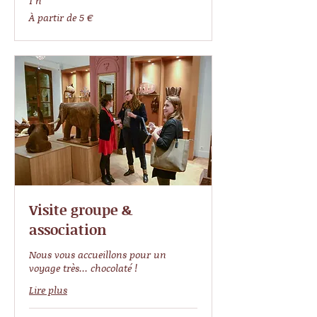
1 h
À
À partir de 5 €
partir
de
5
euros
Visite groupe &
association
Nous vous accueillons pour un
voyage très... chocolaté !
Lire plus