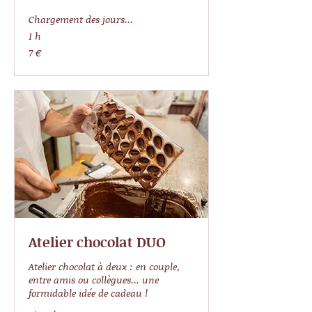
Chargement des jours...
1 h
7
7 €
euros
Atelier chocolat DUO
Atelier chocolat à deux : en couple,
entre amis ou collègues... une
formidable idée de cadeau !