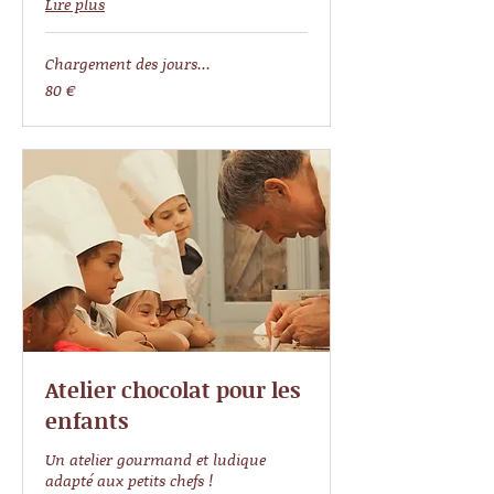
Lire plus
Chargement des jours...
80
80 €
euros
Atelier chocolat pour les
enfants
Un atelier gourmand et ludique
adapté aux petits chefs !