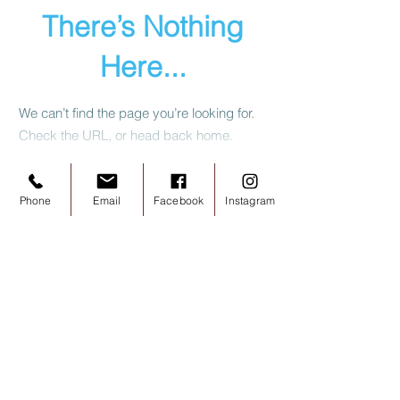
There’s Nothing
Here...
We can’t find the page you’re looking for.
Check the URL, or head back home.
Go Home
Phone
Email
Facebook
Instagram
Contactez nous
musee@chocolat-tarn.fr
(+33)
5 63 33 69 79
musee@chocolat-
tarn.fr
(+33)
5 63 33 69 79