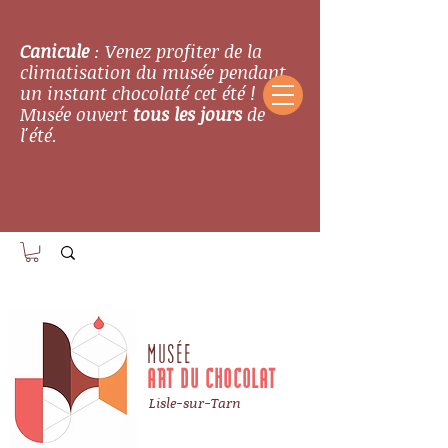
Canicule
: Venez profiter de la
climatisation du musée pendant
un instant chocolaté cet été !
Musée ouvert
tous les jours
de
l'été.
MUSÉE
ART DU CHOCOLAT
Lisle-sur-Tarn