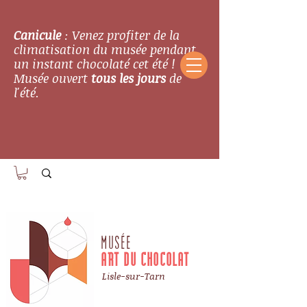
Canicule
: Venez profiter de la
climatisation du musée pendant
un instant chocolaté cet été !
Musée ouvert
tous les jours
de
l'été.
MUSÉE
ART DU CHOCOLAT
Lisle-sur-Tarn