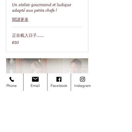
Un atelier gourmand et ludique
adapté aux petits chefs !
閱讀更多
正在載入日子......
30
€30
欧
元
Phone
Email
Facebook
Instagram
Atelier chocolat adulte &
famille