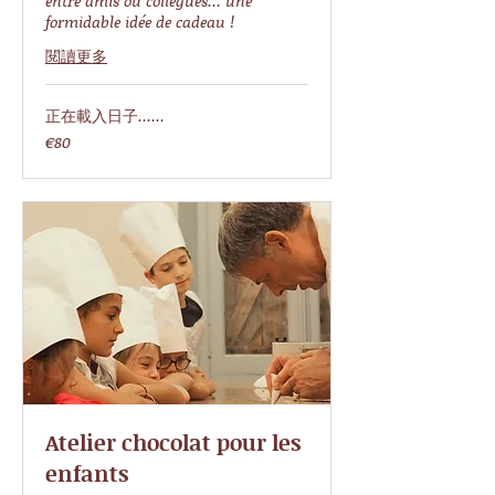
entre amis ou collègues... une
formidable idée de cadeau !
閱讀更多
正在載入日子......
80
€80
欧
元
Atelier chocolat pour les
enfants