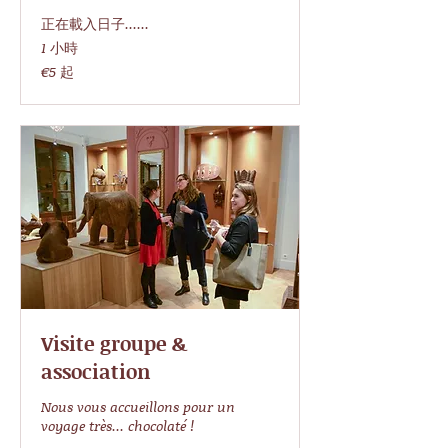
正在載入日子......
1 小時
5
€5 起
欧
元
起
Visite groupe &
association
Nous vous accueillons pour un
voyage très... chocolaté !