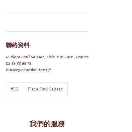
聯絡資料
13 Place Paul Saissac, Lisle-sur-Tarn, France
05 63 33 69 79
musee@chocolat-tarn.fr
80
欧
€80
Place Paul Saissac
元
我們的服務