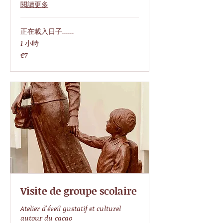
閱讀更多
正在載入日子......
1 小時
7
€7
欧
元
Visite de groupe scolaire
Atelier d'éveil gustatif et culturel
autour du cacao