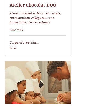
Atelier chocolat DUO
Atelier chocolat à deux : en couple,
entre amis ou collègues... une
formidable idée de cadeau !
Leer más
Cargando los días...
80
80 €
euros