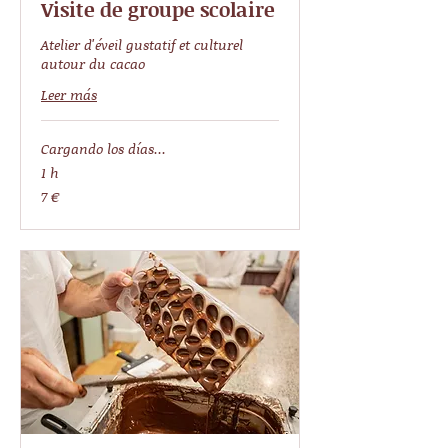
Visite de groupe scolaire
Atelier d'éveil gustatif et culturel
autour du cacao
Leer más
Cargando los días...
1 h
7
7 €
euros