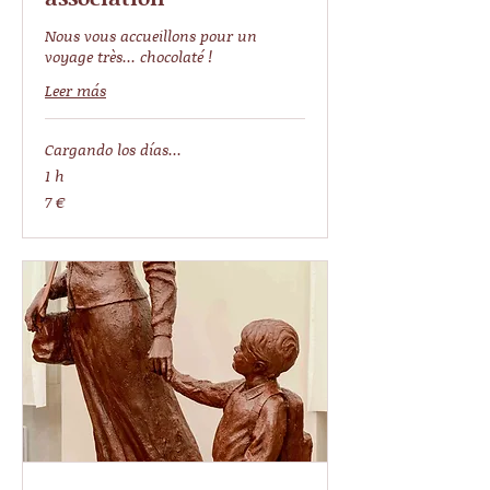
Nous vous accueillons pour un
voyage très... chocolaté !
Leer más
Cargando los días...
1 h
7
7 €
euros