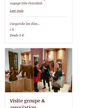
voyage très chocolaté.
Leer más
Cargando los días...
1 h
Desde
Desde 5 €
5
euros
Visite groupe &
association