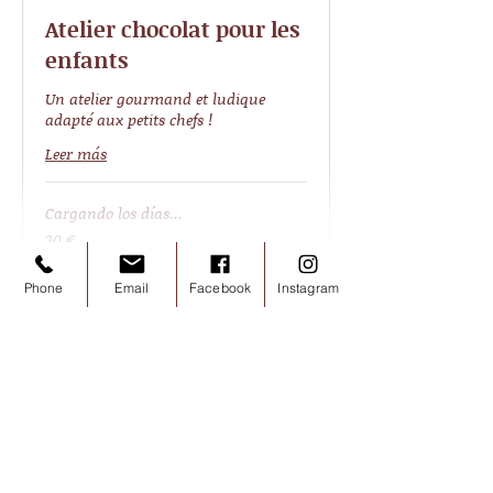
Atelier chocolat pour les
enfants
Un atelier gourmand et ludique
adapté aux petits chefs !
Leer más
Cargando los días...
30
30 €
euros
Phone
Email
Facebook
Instagram