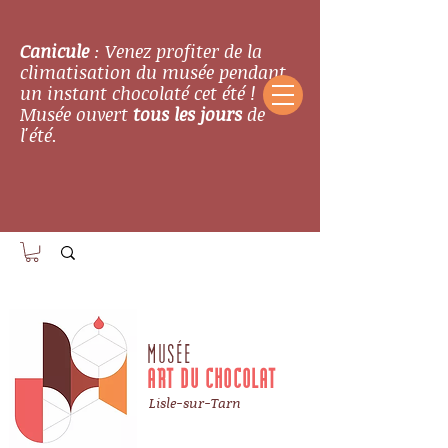
Canicule
: Venez profiter de la
climatisation du musée pendant
un instant chocolaté cet été !
Musée ouvert
tous les jours
de
l'été.
MUSÉE
ART DU CHOCOLAT
Lisle-sur-Tarn