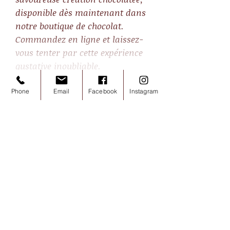
disponible dès maintenant dans
notre boutique de chocolat.
Commandez en ligne et laissez-
vous tenter par cette expérience
gustative inoubliable.
Phone
Email
Facebook
Instagram
Noisettes chocolat lait 100g
Prix
7,20 €