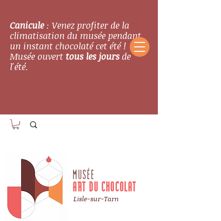
Canicule
: Venez profiter de la
climatisation du musée pendant
un instant chocolaté cet été !
Musée ouvert
tous les jours
de
l'été.
MUSÉE
ART DU CHOCOLAT
Lisle-sur-Tarn