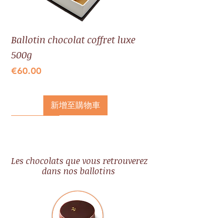
Ballotin chocolat coffret luxe
500g
價格
€60.00
已含 增值税
新增至購物車
Idée cadeau
Idée cadeau
Idée cadeau
Idée cadeau
Les chocolats que vous retrouverez
dans nos ballotins