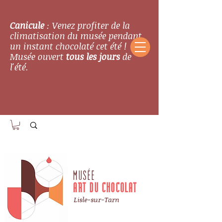
Canicule
: Venez profiter de la
climatisation du musée pendant
un instant chocolaté cet été !
Musée ouvert
tous les jours
de
l'été.
MUSÉE
ART DU CHOCOLAT
Lisle-sur-Tarn