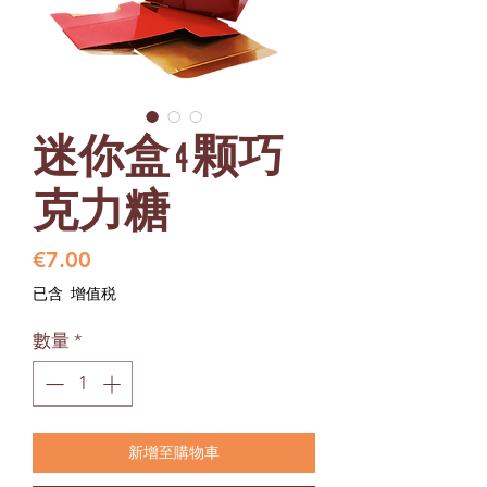
迷你盒 4 颗巧
克力糖
價
€7.00
格
已含 增值税
數量
*
新增至購物車