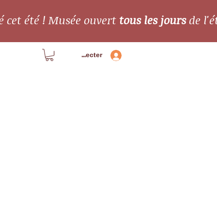
é cet été ! Musée ouvert
tous les jours
de l'é
Se connecter