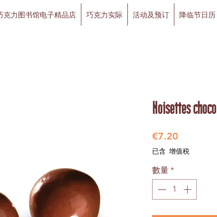
巧克力图书馆电子精品店
巧克力实际
活动及预订
降临节日历
Noisettes choco
價
€7.20
格
已含 增值税
數量
*