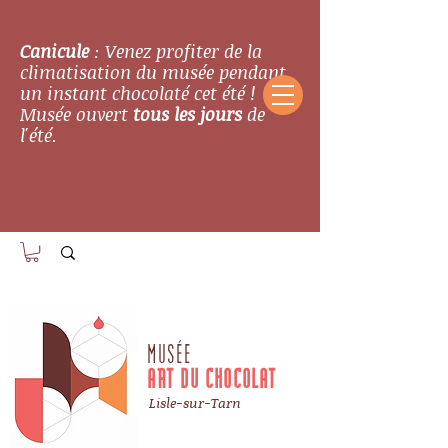
Canicule
: Venez profiter de la
climatisation du musée pendant
un instant chocolaté cet été !
Musée ouvert
tous les jours
de
l'été.
MUSÉE
ART DU CHOCOLAT
Lisle-sur-Tarn