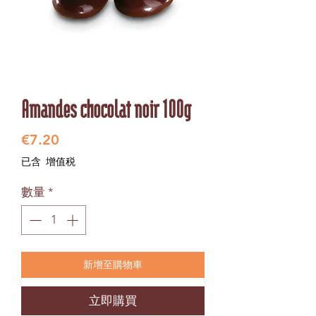
Amandes chocolat noir 100g
價
€7.20
格
已含 增值税
數量
*
新增至購物車
立即購買