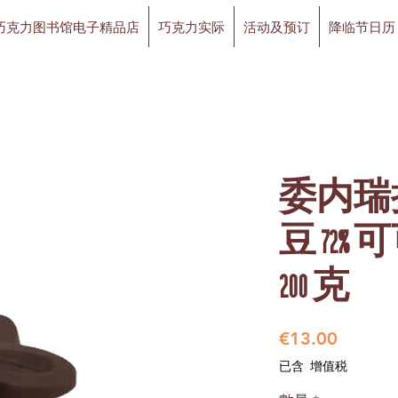
巧克力图书馆电子精品店
巧克力实际
活动及预订
降临节日历
委内瑞
豆 72%
200 克
價
€13.00
格
已含 增值税