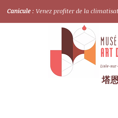
Canicule
: Venez profiter de la climatis
MUSÉ
ART 
Lisle-sur
塔