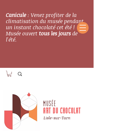
Canicule
: Venez profiter de la
climatisation du musée pendant
un instant chocolaté cet été !
Musée ouvert
tous les jours
de
l'été.
MUSÉE
ART DU CHOCOLAT
Lisle-sur-Tarn