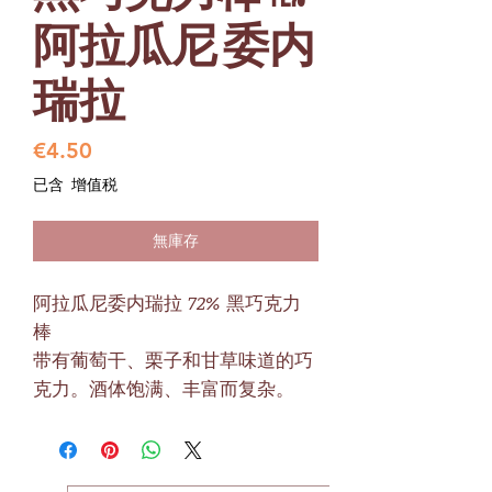
阿拉瓜尼 委内
瑞拉
價
€4.50
格
已含 增值税
無庫存
阿拉瓜尼委内瑞拉 72% 黑巧克力
棒
带有葡萄干、栗子和甘草味道的巧
克力。酒体饱满、丰富而复杂。