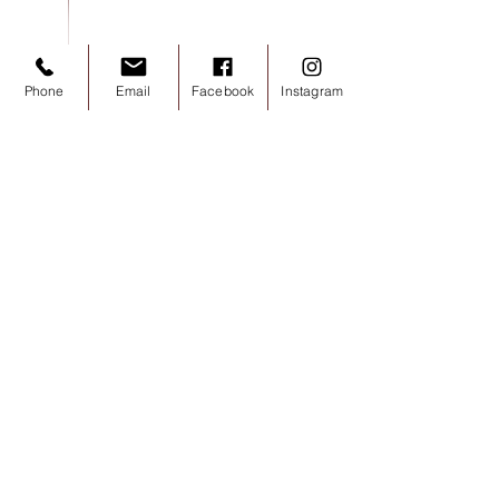
Phone
Email
Facebook
Instagram
Noisettes chocolat lait 100g
價格
€7.20
已含 增值税
新增至購物車
Local
Idée cadeau
Valrhona
Valrhona
Local
Local
Gaillac AOP
Valrhona
Contactez nous