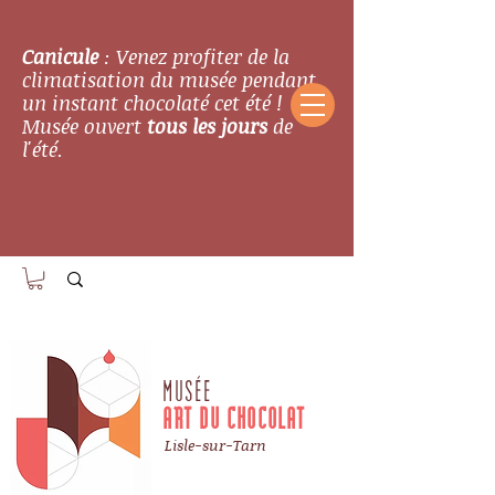
Canicule
: Venez profiter de la
climatisation du musée pendant
un instant chocolaté cet été !
Musée ouvert
tous les jours
de
l'été.
MUSÉE
ART DU CHOCOLAT
Lisle-sur-Tarn