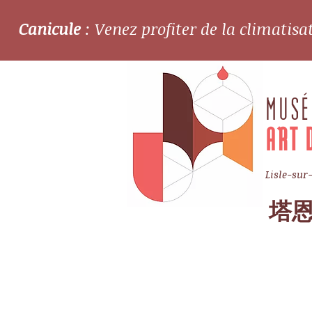
Canicule
: Venez profiter de la climatis
MUSÉ
ART 
Lisle-sur
塔