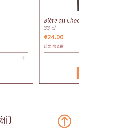
Bière au Chocolat BIO, pack 6 bout
33 cl
價格
€24.00
已含 增值税
新增至購物車
Valrhona
Gaillac AOP
我们