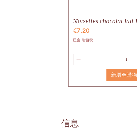
Noisettes chocolat lait 
價格
€7.20
已含 增值税
新增至購
Idée cadeau
Local
Valrhona
信息