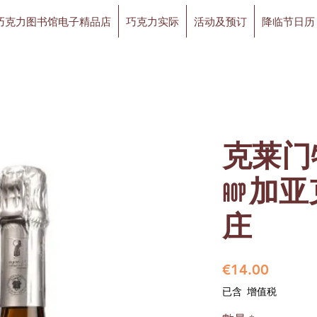
巧克力图书馆电子精品店
巧克力实际
活动及预订
降临节日历
克莱门
AOP 
庄
價
€14.00
格
已含 增值税