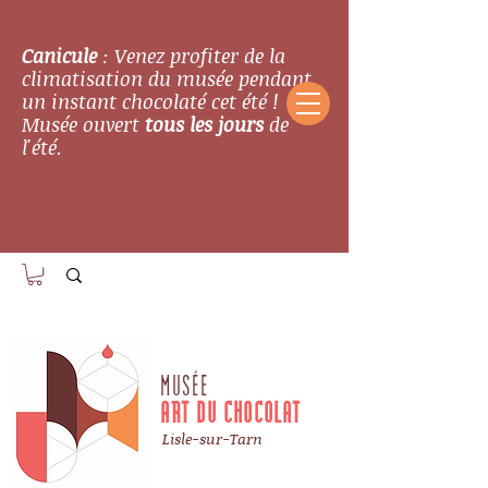
Canicule
: Venez profiter de la
climatisation du musée pendant
un instant chocolaté cet été !
Musée ouvert
tous les jours
de
l'été.
MUSÉE
ART DU CHOCOLAT
Lisle-sur-Tarn