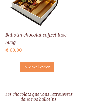
Ballotin chocolat coffret luxe
500g
Prijs
€ 60,00
incl.BTW
In winkelwagen
Idée cadeau
Idée cadeau
Idée cadeau
Idée cadeau
Les chocolats que vous retrouverez
dans nos ballotins