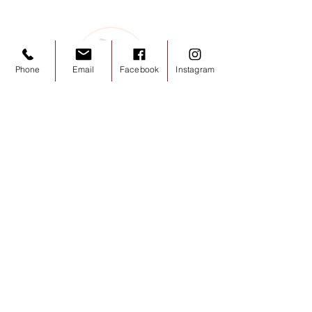
Phone
Email
Facebook
Instagram
Promesse lactée
Ganache au chocolat au lait
Jivara 40%
Jivara Alizé