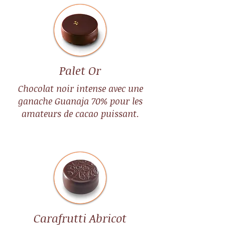
Palet Or
Chocoladedoos 250g
Chocoladedoos luxe doos
Chocoladedoos 500g
Minidoosje met 4 chocolade
Chocolat noir intense avec une
250g
snoepjes
Prijs
Prijs
€ 24,00
€ 42,00
ganache Guanaja 70% pour les
Prijs
Prijs
€ 30,00
€ 7,00
incl.BTW
incl.BTW
amateurs de cacao puissant.
incl.BTW
incl.BTW
In winkelwagen
In winkelwagen
In winkelwagen
In winkelwagen
Carafrutti Abricot