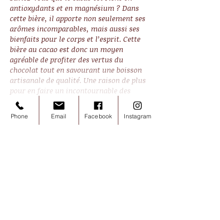
antioxydants et en magnésium ? Dans
cette bière, il apporte non seulement ses
arômes incomparables, mais aussi ses
bienfaits pour le corps et l’esprit. Cette
bière au cacao est donc un moyen
agréable de profiter des vertus du
chocolat tout en savourant une boisson
artisanale de qualité. Une raison de plus
pour en faire un incontournable des
fêtes de fin d’année !
Fabrication locale et
Phone
Email
Facebook
Instagram
artisanale :
Brassée en petites
quantités dans notre brasserie
artisanale, chaque bouteille
témoigne de notre engagement
pour la qualité et le goût
authentique.
Caractéristiques D'Une Bière au