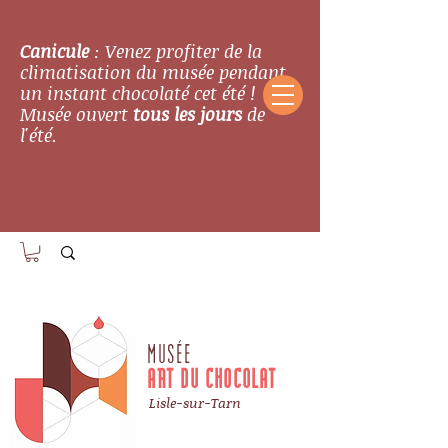
Canicule
: Venez profiter de la
climatisation du musée pendant
un instant chocolaté cet été !
Musée ouvert
tous les jours
de
l'été.
MUSÉE
ART DU CHOCOLAT
Lisle-sur-Tarn