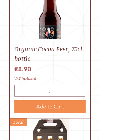
Organic Cocoa Beer, 75cl
bottle
Price
€8.90
VAT Included
Add to Cart
Local