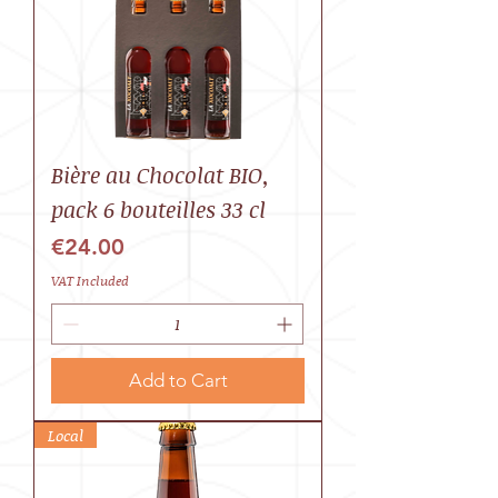
Bière au Chocolat BIO,
pack 6 bouteilles 33 cl
Price
€24.00
VAT Included
Add to Cart
Local