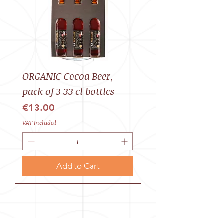
ORGANIC Cocoa Beer,
pack of 3 33 cl bottles
Price
€13.00
VAT Included
Add to Cart