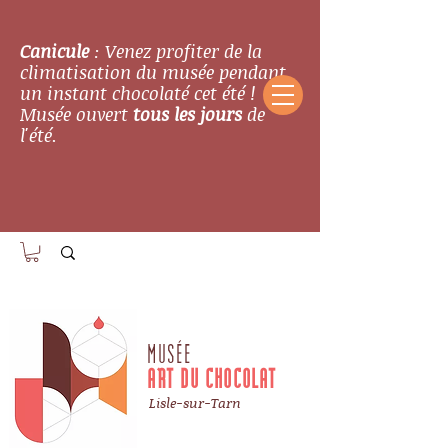
Canicule
: Venez profiter de la
climatisation du musée pendant
un instant chocolaté cet été !
Musée ouvert
tous les jours
de
l'été.
MUSÉE
ART DU CHOCOLAT
Lisle-sur-Tarn