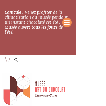
Canicule
: Venez profiter de la
climatisation du musée pendant
un instant chocolaté cet été !
Musée ouvert
tous les jours
de
l'été.
MUSÉE
ART DU CHOCOLAT
Lisle-sur-Tarn