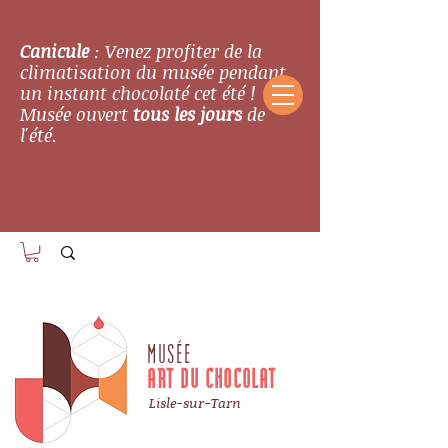
Canicule
: Venez profiter de la
climatisation du musée pendant
un instant chocolaté cet été !
Musée ouvert
tous les jours
de
l'été.
MUSÉE
ART DU CHOCOLAT
Lisle-sur-Tarn