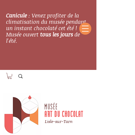
Canicule
: Venez profiter de la
climatisation du musée pendant
un instant chocolaté cet été !
Musée ouvert
tous les jours
de
l'été.
MUSÉE
ART DU CHOCOLAT
Lisle-sur-Tarn