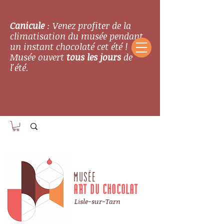
Canicule
: Venez profiter de la
climatisation du musée pendant
un instant chocolaté cet été !
Musée ouvert
tous les jours
de
l'été.
MUSÉE
ART DU CHOCOLAT
Lisle-sur-Tarn