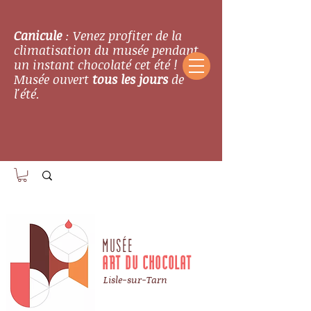
Canicule
: Venez profiter de la
climatisation du musée pendant
un instant chocolaté cet été !
Musée ouvert
tous les jours
de
l'été.
MUSÉE
ART DU CHOCOLAT
Lisle-sur-Tarn