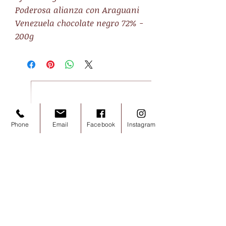
Poderosa alianza con Araguani
Venezuela chocolate negro 72% -
200g
Phone
Email
Facebook
Instagram
Noisettes chocolat lait 100g
Precio
7,20 €
Impuesto incluido