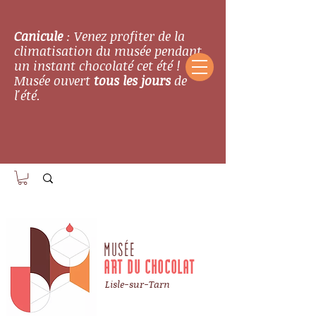
Canicule
: Venez profiter de la
climatisation du musée pendant
un instant chocolaté cet été !
Musée ouvert
tous les jours
de
l'été.
MUSÉE
ART DU CHOCOLAT
Lisle-sur-Tarn