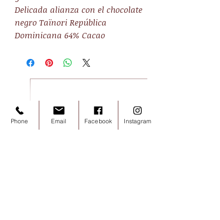
Delicada alianza con el chocolate
negro Taïnori República
Dominicana 64% Cacao
Phone
Email
Facebook
Instagram
Noisettes chocolat lait 100g
Precio
7,20 €
Impuesto incluido