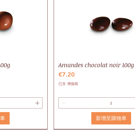
100g
Amandes chocolat noir 100g
價格
€7.20
已含 增值税
物車
新增至購物車
Valrhona
Local