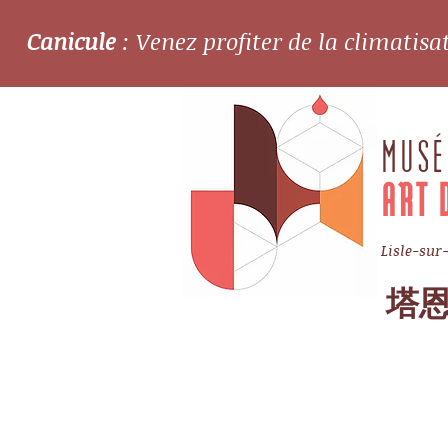
Canicule
: Venez profiter de la climatis
MUSÉ
ART 
Lisle-sur
塔