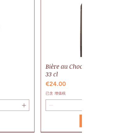
Bière au Chocolat BIO, pack 6 bout
33 cl
價格
€24.00
已含 增值税
新增至購物車
Valrhona
Gaillac AOP