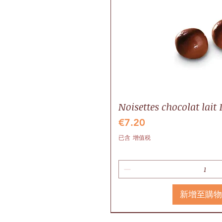
Noisettes chocolat lait 
價格
€7.20
已含 增值税
新增至購
Idée cadeau
Local
Valrhona