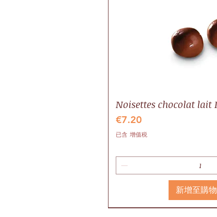
Noisettes chocolat lait 
價格
€7.20
已含 增值税
新增至購
Idée cadeau
Local
Valrhona