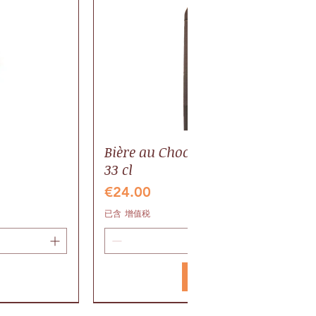
Bière au Chocolat BIO, pack 6 bout
33 cl
價格
€24.00
已含 增值税
新增至購物車
Valrhona
Gaillac AOP