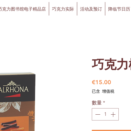
巧克力图书馆电子精品店
巧克力实际
活动及预订
降临节日历
巧克力橙子
價
€15.00
格
已含 增值税
數量
*