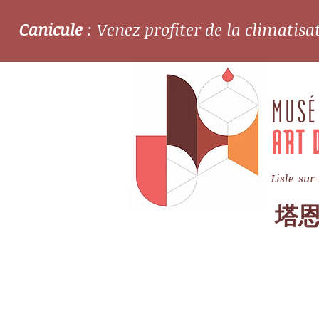
Canicule
: Venez profiter de la climatis
MUSÉ
ART 
Lisle-sur
塔