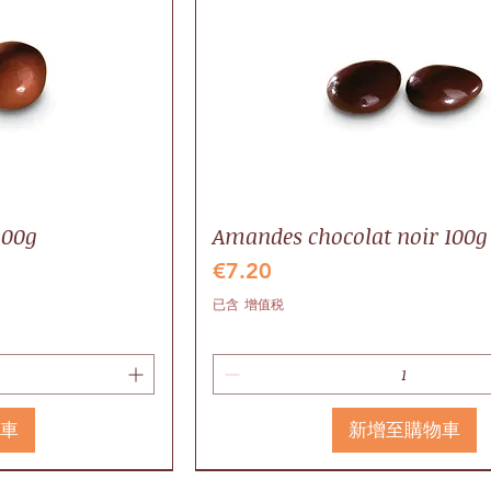
100g
Amandes chocolat noir 100g
價格
€7.20
已含 增值税
物車
新增至購物車
Valrhona
Local