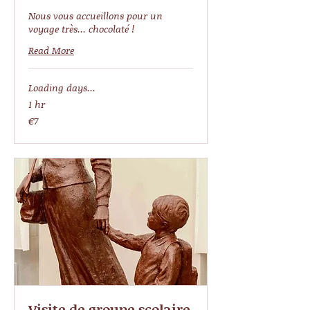
Nous vous accueillons pour un
voyage très... chocolaté !
Read More
Loading days...
1 hr
7
€7
euros
Visite de groupe scolaire