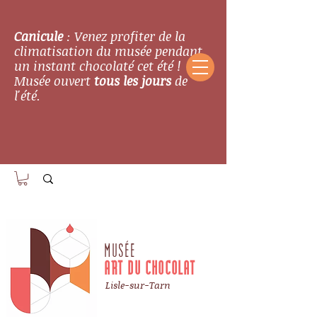
Canicule
: Venez profiter de la
climatisation du musée pendant
un instant chocolaté cet été !
Musée ouvert
tous les jours
de
l'été.
MUSÉE
ART DU CHOCOLAT
Lisle-sur-Tarn