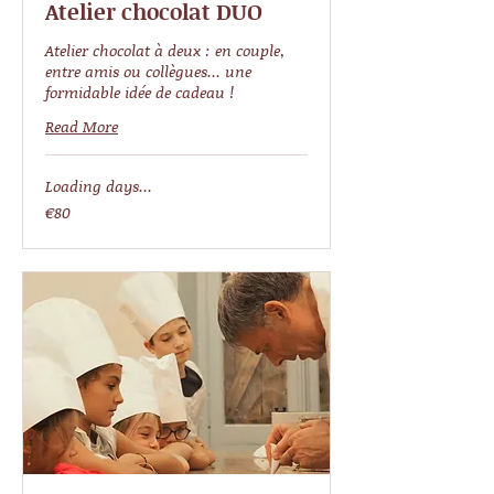
Atelier chocolat DUO
Atelier chocolat à deux : en couple,
entre amis ou collègues... une
formidable idée de cadeau !
Read More
Loading days...
80
€80
euros