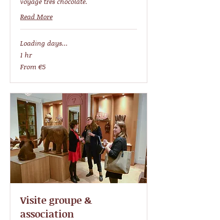
voyage très chocolaté.
Read More
Loading days...
1 hr
From
From €5
5
euros
Visite groupe &
association