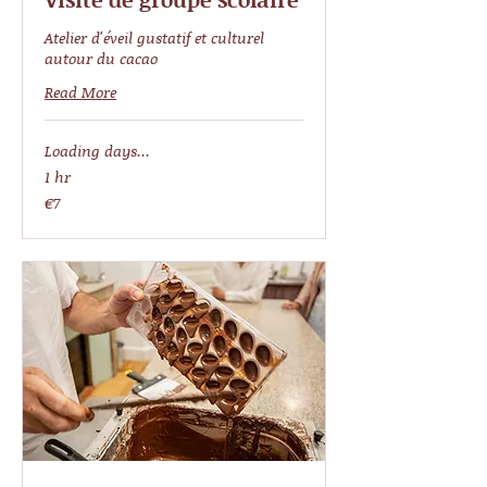
Atelier d'éveil gustatif et culturel
autour du cacao
Read More
Loading days...
1 hr
7
€7
euros