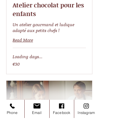
Atelier chocolat pour les
enfants
Un atelier gourmand et ludique
adapté aux petits chefs !
Read More
Loading days...
30
€30
euros
Phone
Email
Facebook
Instagram