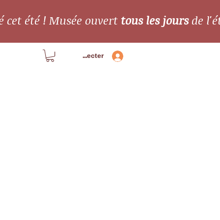
é cet été ! Musée ouvert
tous les jours
de l'é
Se connecter