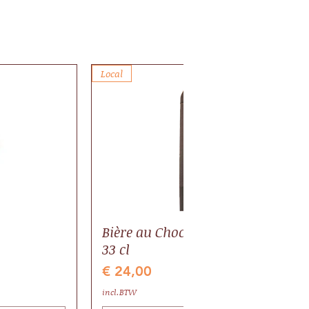
Local
Bière au Chocolat BIO, pack 6 bout
33 cl
Prijs
€ 24,00
incl.BTW