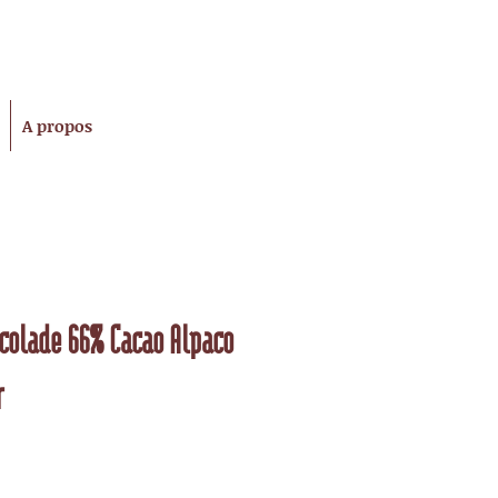
A propos
colade 66% Cacao Alpaco
r