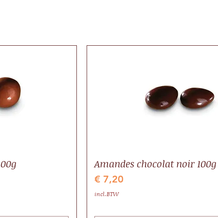
100g
Amandes chocolat noir 100g
Prijs
€ 7,20
incl.BTW