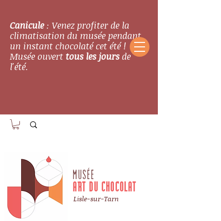
Canicule
: Venez profiter de la
climatisation du musée pendant
un instant chocolaté cet été !
Musée ouvert
tous les jours
de
l'été.
MUSÉE
ART DU CHOCOLAT
Lisle-sur-Tarn