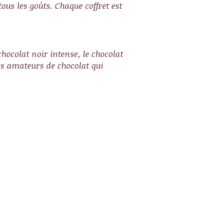
ous les goûts. Chaque coffret est
chocolat noir intense, le chocolat
les amateurs de chocolat qui
offrets sont-ils adaptés
 des événements
fiques ?
ment ! Nos coffrets chocolat
ne bonne idée de cadeau pour
les occasions; Noel,