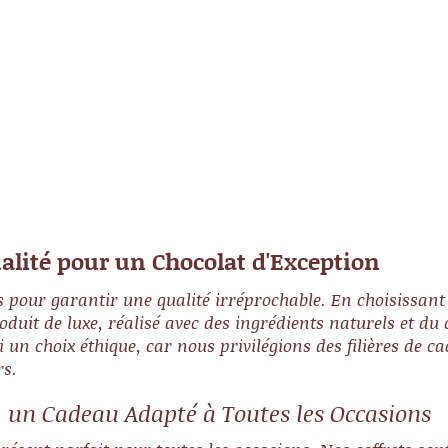
pour notre coffret chocolat noir
Annive
et gourmandise. Pour une
Saint 
expérience diversifiée, le coffret
mixte est idéal.
es
lité pour un Chocolat d'Exception
s pour garantir une qualité irréprochable. En choisissant
duit de luxe, réalisé avec des ingrédients naturels et du
i un choix éthique, car nous privilégions des filières de 
rs.
t, un Cadeau Adapté à Toutes les Occasions