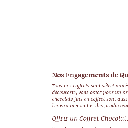
blanc, en passant par des
créations originales et
gourmandes. Chaque boîte est
une découverte, avec des
saveurs uniques et des textur
variées.
Nos Engagements de Qua
Tous nos coffrets sont sélectionné
découverte, vous optez pour un pro
chocolats fins en coffret sont auss
l'environnement et des producteu
Offrir un Coffret Chocola