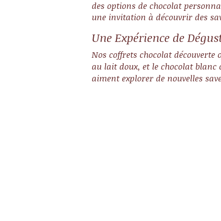
des options de chocolat personnali
une invitation à découvrir des sa
Une Expérience de Dégust
Nos coffrets chocolat découverte o
au lait doux, et le chocolat blan
aiment explorer de nouvelles save
Quels types de chocola
trouve-t-on dans un
coffret cadeau
découverte ?
Nos coffrets proposent un
assortiment de chocolats alla
du chocolat noir au chocolat