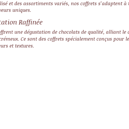
sé et des assortiments variés, nos coffrets s’adaptent à t
veurs uniques.
ation Raffinée
ffrent une dégustation de chocolats de qualité, alliant le 
c crémeux. Ce sont des coffrets spécialement conçus pour 
urs et textures.
t
Comment choisir le
Les c
meilleur coffret cadeau
pour
chocolat ?
spéci
Le choix dépend des préférences
Absolu
du destinataire. Pour un amateur
nt
sont u
de chocolat noir intense, optez
toutes 