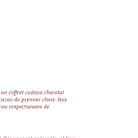
rsaire jour de l'an ou encore
Valentin
 un coffret cadeau chocolat
 cacao de premier choix. Nos
cacao respectueuses de