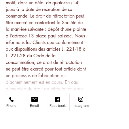
motif, dans un délai de quatorze (14)
jours à la date de réception de sa
commande. Le droit de rétractation peut
être exercé en contactant la Société de
la manière suivante : dépôt d’une plainte
à l’adresse 13 place paul saissac. Nous
informons les Clients que conformément
aux dispositions des articles L. 221-18 à
L. 221-28 du Code de la
consommation, ce droit de rétractation
ne peut être exercé pour tout article dont
un processus de fabrication ou
d’acheminement est en cours. En cas
d’exercice du droit de rétractation dans
le délai susmentionné, le prix du ou des
produits achetés et les frais d’envoi
Phone
Email
Facebook
Instagram
seront remboursés, les frais de retour
restant à la charge du Client. Les retours
des produits sont à effectuer dans leur
état d’origine et complets (emballage,