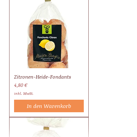
Zitronen-Heide-Fondants
Preis
4,80 €
inkl. MwSt.
In den Warenkorb