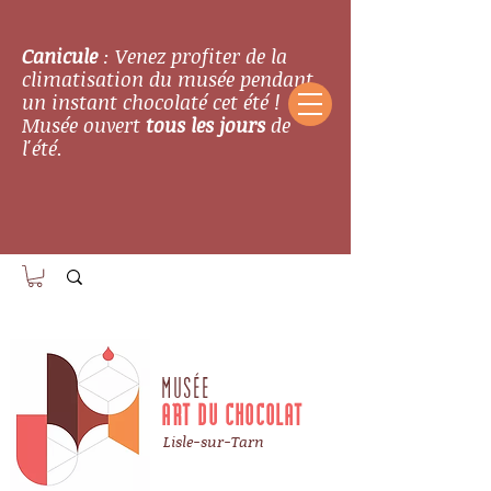
Canicule
: Venez profiter de la
climatisation du musée pendant
un instant chocolaté cet été !
Musée ouvert
tous les jours
de
l'été.
MUSÉE
ART DU CHOCOLAT
Lisle-sur-Tarn