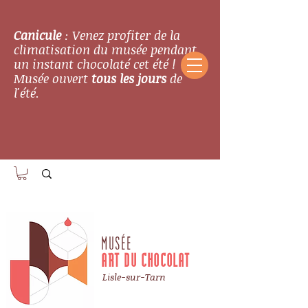
Canicule
: Venez profiter de la
climatisation du musée pendant
un instant chocolaté cet été !
Musée ouvert
tous les jours
de
l'été.
MUSÉE
ART DU CHOCOLAT
Lisle-sur-Tarn