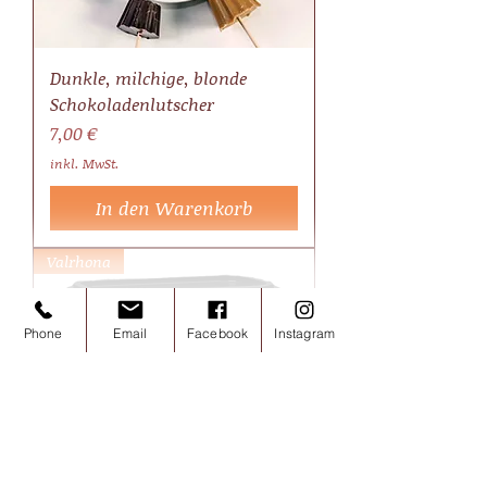
Dunkle, milchige, blonde
Schokoladenlutscher
Preis
7,00 €
inkl. MwSt.
In den Warenkorb
Valrhona
Phone
Email
Facebook
Instagram